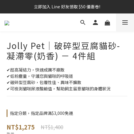
立即加入 Line 好友領取 $50 優惠卷!
Jolly Pet｜破碎型豆腐貓砂-
凝滯零(奶香) － 4件組
✔超高凝結力，快速成團不崩散
✔低粉塵量，守護您與貓咪的呼吸道
✔破碎型豆腐砂，包覆性佳、異味不擴散
✔可檢測貓咪尿液酸鹼值，幫助飼主留意貓咪的身體狀況
指定分類，指定品牌滿$3,000免運
NT$1,275
NT$1,400
數量